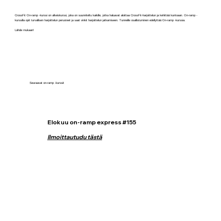
CrossFit On-ramp -kurssi on alkeiskurssi, joka on suunniteltu kaikille, jotka haluavat aloittaa CrossFit-harjoittelun ja kehittää kuntoaan. On-ramp -
kurssilla opit turvallisen harjoittelun perusteet ja saat vinkit harjoittelun jatkamiseen. Tunneille osallistuminen edellyttää On-ramp -kurssia.
Lähde mukaan!
Seuraavat on-ramp -kurssit
Elokuu on-ramp express #155
Ilmoittautudu tästä